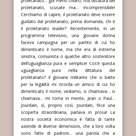
proletariato… già meno chiaro, ma dittatura del
proletariato, scusate ma… incomprensibile!
Cerchiamo di capire, il proletariato deve essere
guidato dal proletariato, prima domanda, chi è
il proletariato leader? Recentemente, in un
programma televisivo, una giovane donna
faceva campagna per un partito di cui ho
dimenticato il nome, ma che era di estrema
sinistra, comunista o qualche altro sostenitore
dell’uguaglianza pura e semplice! Cos’è questa
uguaglianza pura nella dittatura del
proletariato? Il giovane militante che si batte
per la legalità mi ricorda un amico di cui ho
dimenticato il nome, vediamo, si chiamava… si
chiamava… mi torna in mente, Jean o Paul…
Jourdain, sì, proprio così, Jourdain, fece una
scoperta straordinaria, parlava in prosa! La
nostra società economica è fatta di tante
aziende di diverse dimensioni, che a loro volta
sono fatte di padroni… una parola che a