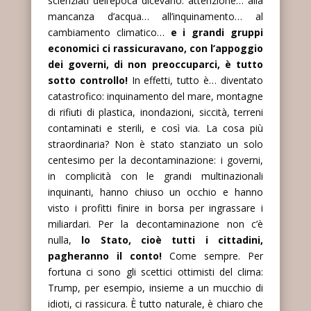
scienziati dell’epoca dicevano: attenzione… alla
mancanza d’acqua… all’inquinamento… al
cambiamento climatico…
e i grandi gruppi
economici ci rassicuravano, con l’appoggio
dei governi, di non preoccuparci, è tutto
sotto controllo!
In effetti, tutto è… diventato
catastrofico: inquinamento del mare, montagne
di rifiuti di plastica, inondazioni, siccità, terreni
contaminati e sterili, e così via. La cosa più
straordinaria? Non è stato stanziato un solo
centesimo per la decontaminazione: i governi,
in complicità con le grandi multinazionali
inquinanti, hanno chiuso un occhio e hanno
visto i profitti finire in borsa per ingrassare i
miliardari. Per la decontaminazione non c’è
nulla,
lo Stato, cioè tutti i cittadini,
pagheranno il conto!
Come sempre. Per
fortuna ci sono gli scettici ottimisti del clima:
Trump, per esempio, insieme a un mucchio di
idioti, ci rassicura. È tutto naturale, è chiaro che