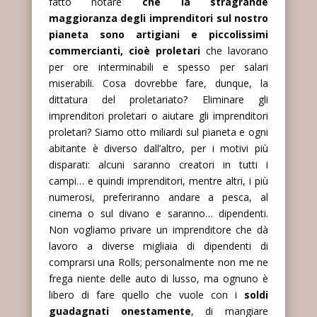
fatto notare
che la stragrande
maggioranza degli imprenditori sul nostro
pianeta sono artigiani e piccolissimi
commercianti, cioè proletari
che lavorano
per ore interminabili e spesso per salari
miserabili. Cosa dovrebbe fare, dunque, la
dittatura del proletariato? Eliminare gli
imprenditori proletari o aiutare gli imprenditori
proletari? Siamo otto miliardi sul pianeta e ogni
abitante è diverso dall’altro, per i motivi più
disparati: alcuni saranno creatori in tutti i
campi… e quindi imprenditori, mentre altri, i più
numerosi, preferiranno andare a pesca, al
cinema o sul divano e saranno… dipendenti.
Non vogliamo privare un imprenditore che dà
lavoro a diverse migliaia di dipendenti di
comprarsi una Rolls; personalmente non me ne
frega niente delle auto di lusso, ma ognuno è
libero di fare quello che vuole con i
soldi
guadagnati onestamente
, di mangiare